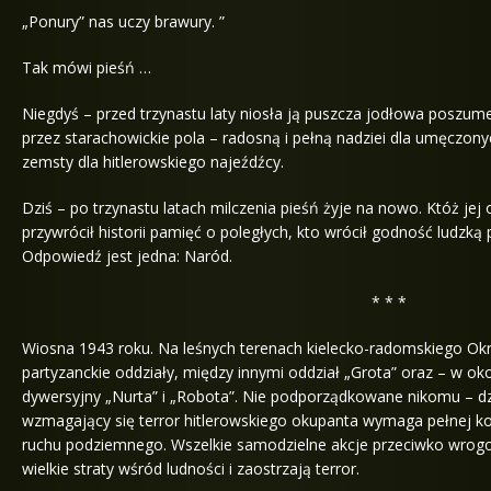
„Ponury” nas uczy brawury. ”
Tak mówi pieśń …
Niegdyś – przed trzynastu laty niosła ją puszcza jodłowa poszume
przez starachowickie pola – radosną i pełną nadziei dla umęczon
zemsty dla hitlerowskiego najeźdźcy.
Dziś – po trzynastu latach milczenia pieśń żyje na nowo. Któż je
przywrócił historii pamięć o poległych, kto wrócił godność ludzk
Odpowiedź jest jedna: Naród.
* * *
Wiosna 1943 roku. Na leśnych terenach kielecko-radomskiego Okrę
partyzanckie oddziały, między innymi oddział „Grota” oraz – w ok
dywersyjny „Nurta” i „Robota”. Nie podporządkowane nikomu – d
wzmagający się terror hitlerowskiego okupanta wymaga pełnej koo
ruchu podziemnego. Wszelkie samodzielne akcje przeciwko wrogo
wielkie straty wśród ludności i zaostrzają terror.