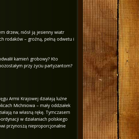
m drzew, niósł ją jesienny wiatr
ych rodaków – groźną, pełną odwetu i
j odwalił kamień grobowy? Kto
ą pozostałym przy życiu partyzantom?
gu Armii Krajowej działają luźne
olicach Michniowa – mały oddziałek
ziałają na własną rękę. Tymczasem
rdynacji w działaniach polskiego
wi przynoszą nieproporcjonalnie