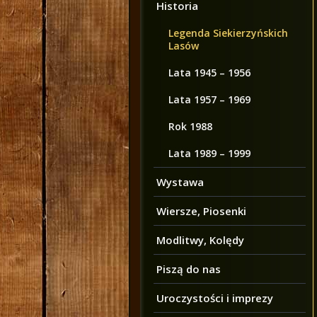
Historia
Legenda Siekierzyńskich
Lasów
Lata 1945 – 1956
Lata 1957 – 1969
Rok 1988
Lata 1989 – 1999
Wystawa
Wiersze, Piosenki
Modlitwy, Kolędy
Piszą do nas
Uroczystości i imprezy