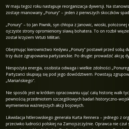
W maju tegoż roku następuje reorganizacja dywersji. Na stano
zostaje mianowany „Ponury” – jeden z pierwszych skoczków spa
„Ponury” – to Jan Piwnik, syn chłopa z Janowic, wioski, położone
ojczyste strony opromieniony sławą bohatera. To on rozbił więzi
został krzyżem Virtuti Militari.
Obejmując kierownictwo Kedywu „Ponury” postawił przed sobą dw
trzy duże zgrupowania partyzanckie. Po drugie: prowadzić akcję dy
Niespożyta energia, osobista odwaga i wielkie zdolności „Ponure
Partyzanci skupiają się pod jego dowództwem. Powstają zgrupowa
„Mariańskiego”.
Nie sposób jest w krótkim opracowaniu ująć całą historię walk ty
pewnością przedmiotem szczegółowych badań historyczno-wojsko
wymienienia ważniejszych akcji bojowych.
Likwidacja hitlerowskiego generała Kurta Rennera – jednego z org
przeciwko ludności polskiej na Zamojszczyźnie. Oprawca nie czuł 