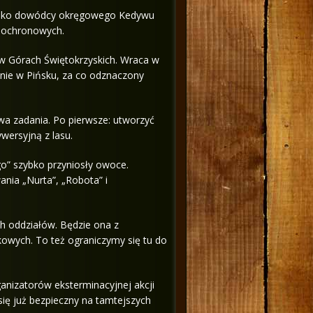
wisko dowódcy okręgowego Kedywu
dochronowych.
j w Górach Świętokrzyskich. Wraca w
enie w Pińsku, za co odznaczony
a zadania. Po pierwsze: utworzyć
wersyjną z lasu.
go” szybko przyniosły owoce.
nia „Nurta”, „Robota” i
ch oddziałów. Będzie ona z
wych. To też ograniczymy się tu do
anizatorów eksterminacyjnej akcji
się już bezpieczny na tamtejszych