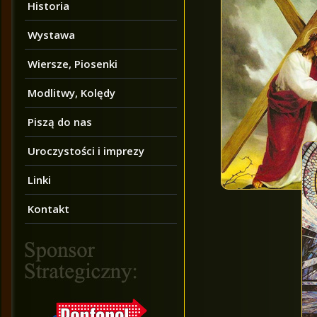
z
Historia
a
Wystawa
c
z
Wiersze, Piosenki
p
l
Modlitwy, Kolędy
i
k
Piszą do nas
ó
w
Uroczystości i imprezy
d
ź
Linki
w
i
Kontakt
ę
k
o
w
y
c
h