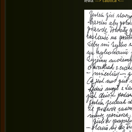
lewa:
--> tablica <--