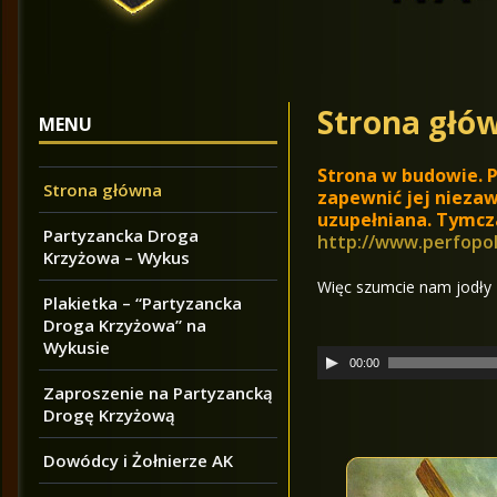
Strona głó
MENU
Strona w budowie
.
Strona główna
zapewnić jej niezaw
uzupełniana. Tymc
Partyzancka Droga
http://www.perfopol.
Krzyżowa – Wykus
Więc szumcie nam jodły
Plakietka – “Partyzancka
Droga Krzyżowa” na
Wykusie
O
00:00
d
Zaproszenie na Partyzancką
t
Drogę Krzyżową
w
a
Dowódcy i Żołnierze AK
r