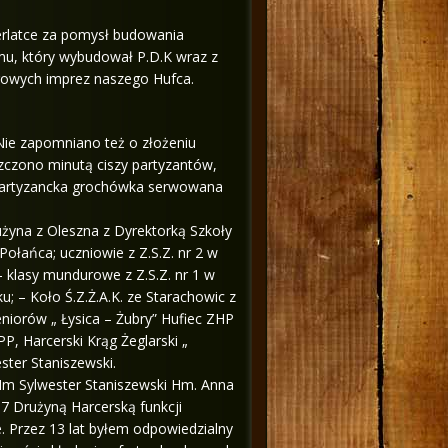
Derlatce za pomysł budowania
mu, który wybudował P.D.K wraz z
arowych imprez naszego Hufca.
Nie zapomniano też o złożeniu
czczono minutą ciszy partyzantów,
a partyzancka grochówka serwowana
użyna z Oleszna z Dyrektorką Szkoły
Połańca; uczniowie z Z.S.Z. nr 2 w
 klasy mundurowe z Z.S.Z. nr 1 w
; – Koło Ś.Z.Ż.A.K. ze Starachowic z
niorów „ Łysica – Żubry” Hufiec ZHP
P, Harcerski Krąg Żeglarski „
ster Staniszewski.
Hm Sylwester Staniszewski Hm. Anna
7 Drużyną Harcerską funkcji
. Przez 13 lat byłem odpowiedzialny