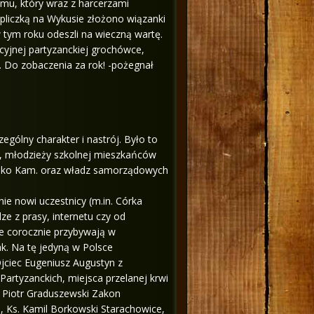
mu, który wraz z harcerzami
liczką na Wykusie złożono wiązanki
w tym roku odeszli na wieczną wartę.
cyjnej partyzanckiej grochówce,
 Do zobaczenia za rok! -pożegnał
gólny charakter i nastrój. Było to
y, młodzieży szkolnej mieszkańców
żysko Kam. oraz władz samorządowych
ie nowi uczestnicy (m.in. Córka
ze z prasy, internetu czy od
e corocznie przybywają w
ak. Na tę jedyną w Polsce
jciec Eugeniusz Augustyn z
rtyzanckich, miejsca przelanej krwi
 Piotr Graduszewski Zakon
i, Ks. Kamil Borkowski Starachowice,