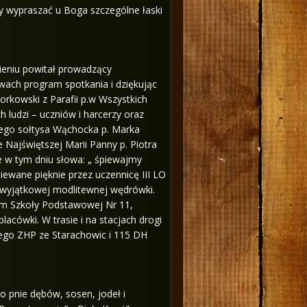
wy wypraszać u Boga szczególne łaski
ieniu powitał prowadzący
owach program spotkania i dziękując
orkowski z Parafii p.w Wszystkich
ludzi – uczniów i harcerzy oraz
ego sołtysa Wąchocka p. Marka
 Najświętszej Marii Panny p. Piotra
ze w tym dniu słowa: „ śpiewajmy
ewane pięknie przez uczennicę III LO
j wyjątkowej modlitewnej wędrówki.
m Szkoły Podstawowej Nr 11,
acówki. W trasie i na stacjach drogi
ego ZHP ze Starachowic i 115 DH
o pnie dębów, sosen, jodeł i