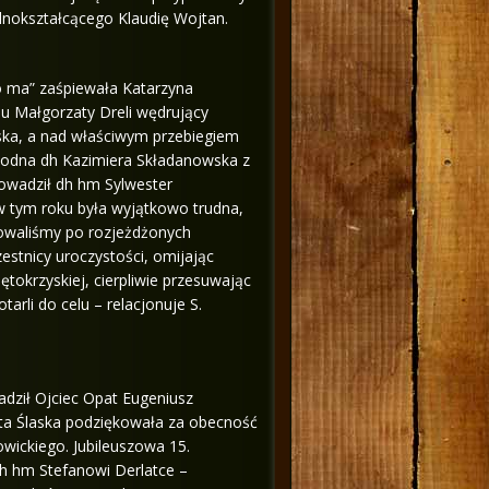
lnokształcącego Klaudię Wojtan.
o ma” zaśpiewała Katarzyna
 Małgorzaty Dreli wędrujący
ńska, a nad właściwym przebiegiem
awodna dh Kazimiera Składanowska z
owadził dh hm Sylwester
w tym roku była wyjątkowo trudna,
rowaliśmy po rozjeżdżonych
estnicy uroczystości, omijając
tokrzyskiej, cierpliwie przesuwając
arli do celu – relacjonuje S.
dził Ojciec Opat Eugeniusz
a Ślaska podziękowała za obecność
wickiego. Jubileuszowa 15.
h hm Stefanowi Derlatce –