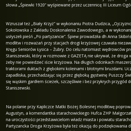
słowa „Śpiewki 1920” wyśpiewane przez uczennicę III Liceum Ogó
Wzruszał też „Biały Krzyż” w wykonaniu Piotra Dudzica, „Ojczyzn
Sokołowska z Zakładu Doskonalenia Zawodowego, a w wykonaniu
usłyszeli pieśń „Po partyzancie”. Śpiew prowadziła dh Anna Skibi
modlitw i rozważań przy stacjach drogi krzyżowej czuwała niez
Kręgu Seniorów Łysica – Żubry. Do celu natomiast wędrowców pr
Staniszewski, który w rozmowie z GAZETĄ nie ukrywał, że droga 
żeby nie powiedzieć iście krzyżowa. Na długich odcinkach masze
traktorami duktach z głębokimi koleinami i błotnymi bruzdami. Ucz
zapadliska, przechadzając się przez głęboką gęstwinę Puszczy Świę
się wąskim gardłem ścieżek, szczęśliwie i bez przykrych przygód dot
Staniszewski.
Na polanie przy Kapliczce Matki Bożej Bolesnej modlitwę poprowa
Augustyn, a komendantka starachowickiego Hufca ZHP Małgorzat
na uroczystości przedstawicielom władz miasta i powiatu staracho
Partyzancka Droga Krzyżowa była też okazją do podziękowania d