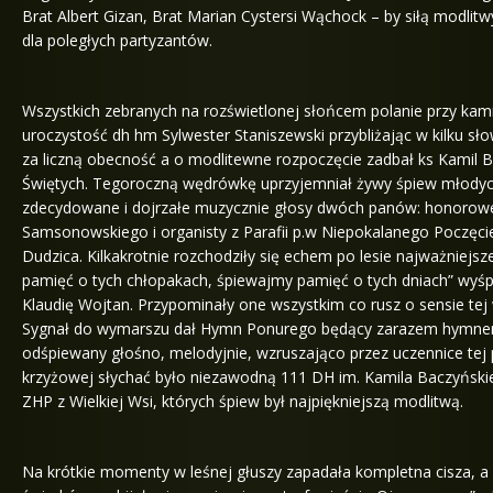
Brat Albert Gizan, Brat Marian Cystersi Wąchock – by siłą modlit
dla poległych partyzantów.
Wszystkich zebranych na rozświetlonej słońcem polanie przy kam
uroczystość dh hm Sylwester Staniszewski przybliżając w kilku sł
za liczną obecność a o modlitewne rozpoczęcie zadbał ks Kamil B
Świętych. Tegoroczną wędrówkę uprzyjemniał żywy śpiew młodych 
zdecydowane i dojrzałe muzycznie głosy dwóch panów: honorow
Samsonowskiego i organisty z Parafii p.w Niepokalanego Poczęcie
Dudzica. Kilkakrotnie rozchodziły się echem po lesie najważniejs
pamięć o tych chłopakach, śpiewajmy pamięć o tych dniach” wyśpi
Klaudię Wojtan. Przypominały one wszystkim co rusz o sensie te
Sygnał do wymarszu dał Hymn Ponurego będący zarazem hymne
odśpiewany głośno, melodyjnie, wzruszająco przez uczennice tej pl
krzyżowej słychać było niezawodną 111 DH im. Kamila Baczyński
ZHP z Wielkiej Wsi, których śpiew był najpiękniejszą modlitwą.
Na krótkie momenty w leśnej głuszy zapadała kompletna cisza, a 