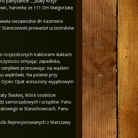
Po partyzancie”, „Biały Krzyż”
wic, harcerkę ze 111 DH Małgorzatę
uwała niezawodna dh Kazimiera
 Staniszewski prowadził uczestników
po rozjeżdżonych traktorami duktach
czystości omijając zapadliska,
 cierpliwie przesuwając się wąskim
esu wędrówki. Na polanie przy
ł Ojciec Opat wzruszony wyjątkowym
y Ślaskiej, która osobiście
adz samorządowych i urzędów: Panu
iatowego w Starachowicach, Panu
 Osób Represjonowanych z Warszawy