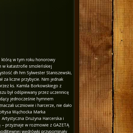
 którą w tym roku honorowy
w katastrofie smoleńskiej
stość dh hm Sylwester Staniszewski,
ł za liczne przybycie. Nim jednak
rzez ks. Kamila Borkowskiego z
rszu był odśpiewany przez uczennicę
ędący jednocześnie hymnem
zali uczniowie i harcerze, nie dało
sołtysa Wąchocka Marka
 Artystyczna Drużyna Harcerska i
twą – przyznaje w rozmowie z GAZETĄ
 modlitewnej wędrówki przypominały