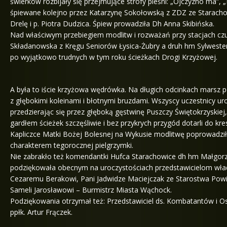
świerków rozbijały się przejmujące strofy pieśni: „Ojczyzno ma”, „
śpiewane kolejno przez Katarzynę Sokołowską z ZDZ ze Staracho
Drelę i p. Piotra Dudzica. Śpiew prowadziła Dh Anna Skibińska.
Nad właściwym przebiegiem modlitw i rozważań przy stacjach cz
Składanowska z Kręgu Seniorów Łysica-Żubry a druh hm Sylwester
po wyjątkowo trudnych w tym roku ścieżkach Drogi Krzyżowej.
A była to iście krzyżowa wędrówka. Na długich odcinkach marsz 
z głębokimi koleinami i błotnymi bruzdami. Wszyscy uczestnicy uro
przedzierając się przez głęboką gęstwinę Puszczy Świętokrzyskiej,
gardłem ścieżek szczęśliwie i bez przykrych przygód dotarli do kr
Kapliczce Matki Bożej Bolesnej na Wykusie modlitwę poprowadzi
charakterem tegorocznej pielgrzymki.
Nie zabrakło też komendantki Hufca Starachowice dh hm Małgorzat
podziękowała obecnym na uroczystościach przedstawicielom wł
Cezaremu Berakowi, Pani Jadwidze Maciejczak ze Starostwa Pow
Sameli Jarosławowi – Burmistrz Miasta Wąchock.
Podziękowania otrzymał też: Przedstawiciel ds. Kombatantów i
ppłk. Artur Frączek.