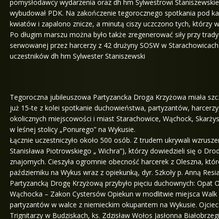
pomysłodawcy wydarzenia oraz dh hm Sylwestrowi Staniszewskie
wybudował PDK. Na zakończenie tegorocznego spotkania pod kap
kwiatów i zapalono znicze, a minutą ciszy uczczono tych, którzy 
Po długim marszu można było także zregenerować siły przy trady
serwowanej przez harcerzy z 42 drużyny SOSW w Starachowicach.
uczestników dh hm Sylwester Staniszewski
Tegoroczna jubileuszowa Partyzancka Droga Krzyżowa miała szcze
już 15-te z kolei spotkanie duchowieństwa, partyzantów, harcerz
okolicznych miejscowości i miast Starachowice, Wąchock, Skar
w leśnej stolicy „Ponurego” na Wykusie.
Łącznie uczestniczyło około 500 osób. Z trudem ukrywali wzruszen
Stanisława Piotrowskiego „ Wichra”), którzy dowiedzieli się o Drod
znajomych. Cieszyła ogromnie obecność harcerek z Oleszna, któr
październiku na Wykus wraz z opiekunką, dyr. Szkoły p. Anną Resi
Partyzancką Drogę Krzyżową przybyło pięciu duchownych: Opat O
Wąchocka – Zakon Cystersów Opiekun w modlitwie miejsca Walk Pa
partyzantów w walce z niemieckim okupantem na Wykusie. Ojciec
Trignitarzy w Budziskach, ks. Zdzisław Wołos Jasłonna Białobrzeg