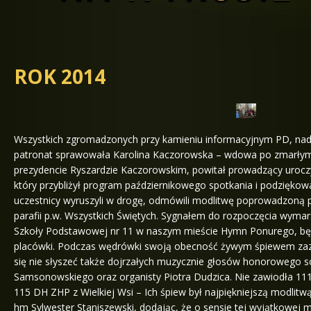
ROK 2014
Wszystkich zgromadzonych przy kamieniu informacyjnym PD, nad
patronat sprawowała Karolina Kaczorowska – wdowa po zmarłym 
prezydencie Ryszardzie Kaczorowskim, powitał prowadzący uroczy
który przybliżył program październikowego spotkania i podziękowa
uczestnicy wyruszyli w drogę, odmówili modlitwę poprowadzoną p
parafii p.w. Wszystkich Świętych. Sygnałem do rozpoczęcia wyma
Szkoły Podstawowej nr 11 w naszym mieście Hymn Ponurego, b
placówki. Podczas wędrówki swoją obecność żywym śpiewem zaznac
się nie słyszeć także dojrzałych muzycznie głosów honorowego 
Samsonowskiego oraz organisty Piotra Dudzica. Nie zawiodła 111
115 DH ZHP z Wielkiej Wsi – Ich śpiew był najpiękniejszą modli
hm Sylwester Staniszewski, dodając, że o sensie tej wyjątkowej