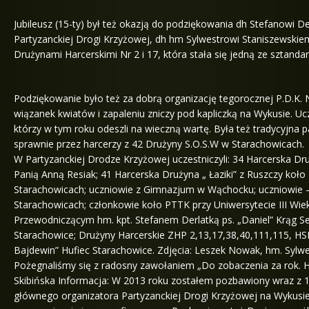
Jubileusz (15-ty) był też okazją do podziękowania dh Stefanowi 
Partyzanckiej Drogi Krzyżowej, dh hm Sylwestrowi Staniszewskie
Drużynami Harcerskimi Nr 2 i 17, która stała się jedną ze sztand
Podziękowanie było też za dobrą organizację tegorocznej P.D.K. 
wiązanek kwiatów i zapaleniu zniczy pod kapliczką na Wykusie. U
którzy w tym roku odeszli na wieczną wartę. Była też tradycyjn
sprawnie przez harcerzy z 42 Drużyny S.O.S.W w Starachowicach.
W Partyzanckiej Drodze Krzyżowej uczestniczyli: 34 Harcerska Dr
Panią Anną Resiak; 41 Harcerska Drużyna „ Łaziki” z Ruszczy koło 
Starachowicach; uczniowie z Gimnazjum w Wąchocku; uczniowie –
Starachowicach; członkowie koło PTTK przy Uniwersytecie III Wieku
Przewodniczącym hm. kpt. Stefanem Derlatką ps. „Daniel” Krąg Se
Starachowice; Drużyny Harcerskie ZHP 2,13,17,38,40,111,115, HSP
Bajdewin” Hufiec Starachowice. Zdjęcia: Leszek Nowak, hm. Sylwe
Pożegnaliśmy się z radosny zawołaniem „Do zobaczenia za rok. 
Skibińska Informacja: W 2013 roku zostałem pozbawiony wraz z 1
głównego organizatora Partyzanckiej Drogi Krzyżowej na Wykusie